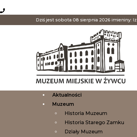
Muzeum Miejskie w Żywcu
Zadzwoń do nas
Dziś jest sobota 08 sierpnia 2026 imieniny: I
Aktualności
Muzeum
Historia Muzeum
Historia Starego Zamku
Działy Muzeum