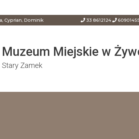
Deklaracja
Przejdź
Przejdź
Przejdź
dostępności
do
do
do
głównej
menu
stopki
za, Cyprian, Dominik
33 8612124
6090145
treści
Muzeum Miejskie w Żyw
Stary Zamek