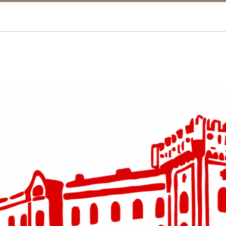
ny
ukuj